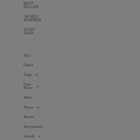
BEST
SELLER
‘26 MID
SUMMER
STAFF
SNAP
ALL
Outer
Tops
One
ALL
Piece
Shirt
Skirt
/
ALL
Blouse
Pants
Long
Cardigan
one-
piece
Shoes
ALL
T-
shirts
Mini
Accessories
Denim
/
one-
Cut
piece
sew
Goods