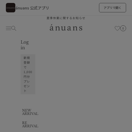
ánuans 公式アプリ
アプリで開く
跳转到内容
夏季休業に関するお知らせ
ánuans
购物车
菜单
搜索
お気に入り
0
Log
お気に入り
in
新規
登録
で
1,000
円分
プレ
ゼン
ト
NEW
ARRIVAL
RE
ARRIVAL