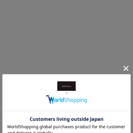
COLOR
NAVY
COLOR
IVORY
BLACK
GREY
BROWN
缎面褶皱裤子
促销价格
¥19,800
光泽切割上衣
促销价格
¥9,900
Sold out
Sold out