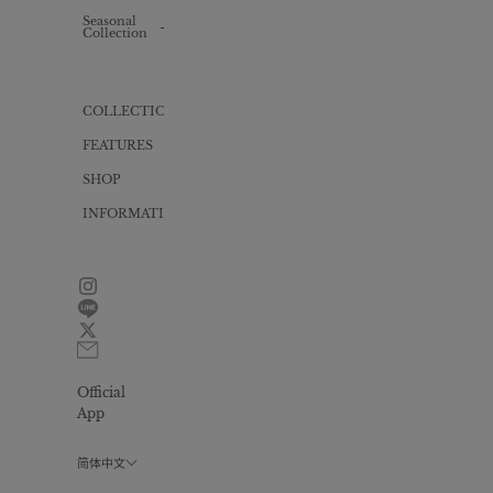
Knit
Knit
one-
Seasonal
ALL
piece
Collection
Inner
Bag
Cut
Swimwear
one-
piece
Gift
wrapping
Yukata
COLLECTION
Dress
FEATURES
All
in
one
SHOP
INFORMATION
News
Size
guide
FAQ
Contact
Official
Privacy
policy
App
会
员
简体中文
计
划