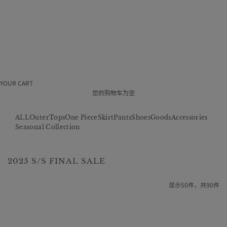
使
用
条
款
特
定
商
取
引
法
YOUR CART
招
聘
您的购物车为空
信
息
ALL
Outer
Tops
One Piece
Skirt
Pants
Shoes
Goods
Accessories
公
司
Seasonal Collection
概
况
2025 S/S FINAL SALE
显示50件，共90件
Low stock
Low stock