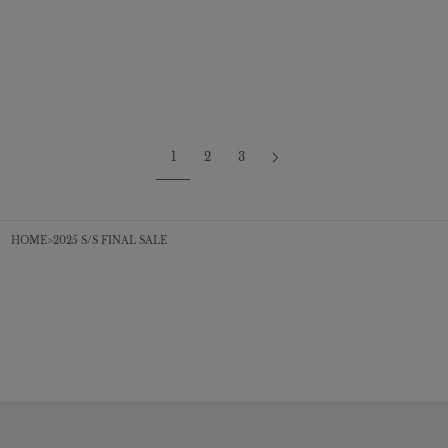
COLOR
COLOR
NAVY
BLACK
WHITE
BLUE
IVORY
花呢流苏喇叭裤
税务袖子剪裁蕾丝连体裤
促销价格
¥25,300
促销价格
¥27,500
1
2
3
HOME
2025 S/S FINAL SALE