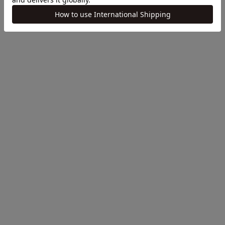
COLOR
COLOR
NAVY
BEIGE
WHITE
GREY
BLACK
YELLOW
针织花呢紧身裙
GREEN
促销价格
¥18,700
无领针织夹克
促销价格
¥19,800
Sold out
Sold out