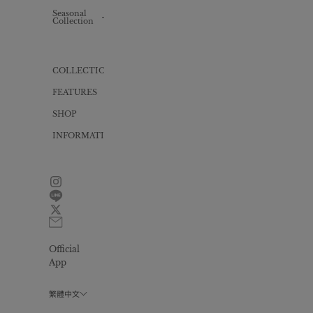
Knit
Knit
one-
Seasonal
ALL
piece
Collection
Inner
Bag
Cut
Swimwear
one-
piece
Gift
wrapping
Yukata
COLLECTION
Dress
FEATURES
All
in
one
SHOP
INFORMATION
News
Size
guide
FAQ
Contact
Official
Privacy
policy
App
會
員
繁體中文
計
劃