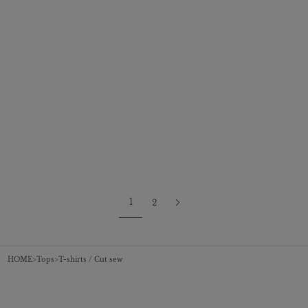
COLOR
COLOR
IVORY
BEIGE
BLACK
BLACK
BEIGE
CHARCOAL GREY
MINT
褶皺垂墜剪裁上衣
挂脖微妙色調上衣
促銷價
¥12,100
促銷價
¥14,300
1
2
HOME
Tops
T-shirts / Cut sew