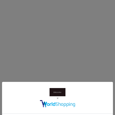
COLOR
COLOR
BLACK
BEIGE
BROWN
NAVY
LIGHT BEIGE
WHITE
纖維緞面垂墜細肩帶背心
三醋酸天鵝絨剪裁T恤
促銷價
促銷價
原價
¥13,200
¥9,240
¥13,200
30%OFF
Low stock