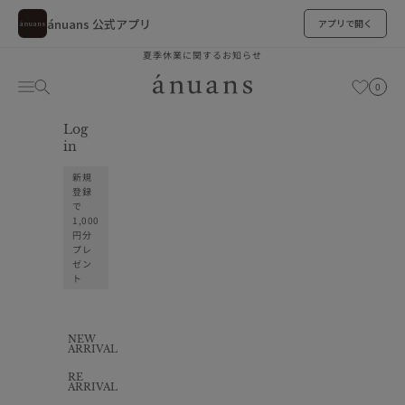
ánuans 公式アプリ
アプリで開く
跳至內容
夏季休業に関するお知らせ
ánuans
購物車
選單
搜尋
お気に入り
0
Log
お気に入り
in
新規
登録
で
1,000
円分
プレ
ゼン
ト
NEW
ARRIVAL
RE
ARRIVAL