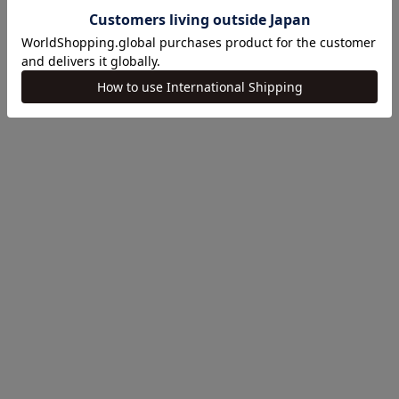
COLOR
COLOR
WHITE
BEIGE
BROWN
GREY
PINK BEIGE
NAVY
SAX
LACE
BLACK
物件喇叭上衣
三醋酸纖維皺褶垂墜剪裁上衣
促銷價
¥19,800
促銷價
¥11,000
Low stock