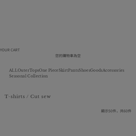
使
用
條
款
特
定
商
取
引
法
YOUR CART
採
用
您的購物車為空
情
報
ALL
Outer
Tops
One Piece
Skirt
Pants
Shoes
Goods
Accessories
公
司
Seasonal Collection
概
況
T-shirts / Cut sew
顯示50件，共60件