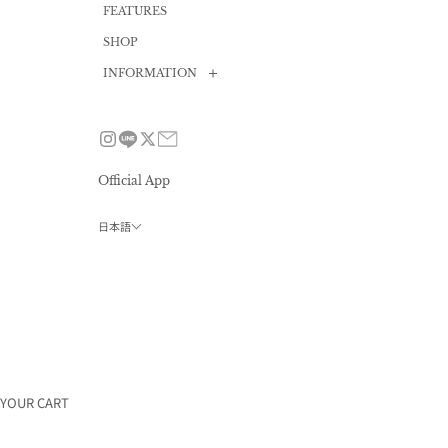
FEATURES
SHOP
INFORMATION
News
Size guide
FAQ
Official App
Contact
日本語
Privacy policy
会員プログラム
利用規約
特定商取引法
採用情報
会社概要
YOUR CART