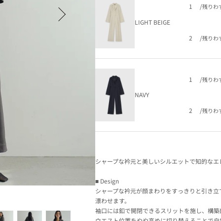
1
/
残りわ
LIGHT BEIGE
2
/
残りわ
1
/
残りわ
NAVY
2
/
残りわ
シャープな衿元と美しいシルエットで知的なエ
■ Design
シャープな衿元が顔まわりをすっきりと引き立
COLOR:LIGHT BEIGE
漂わせます。
袖口には釦で開閉できるスリットを施し、構築
ウエスト位置をやや高めに切り替えることで自