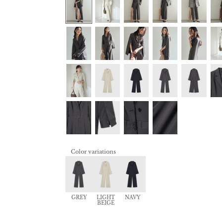
Color variations
GREY
LIGHT
NAVY
BEIGE