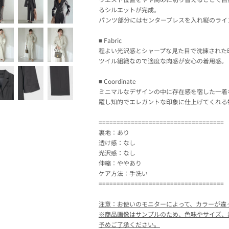
るシルエットが完成。
パンツ部分にはセンタープレスを入れ縦のライ
■ Fabric
程よい光沢感とシャープな見た目で洗練された
ツイル組織なので適度な肉感が安心の着用感。
■ Coordinate
ミニマルなデザインの中に存在感を宿した一着
躍し知的でエレガントな印象に仕上げてくれる
===================================
裏地：あり
透け感：なし
光沢感：なし
伸縮：ややあり
ケア方法：手洗い
===================================
注意：お使いのモニターによって、カラーが違
※商品画像はサンプルのため、色味やサイズ、
予めご了承ください。