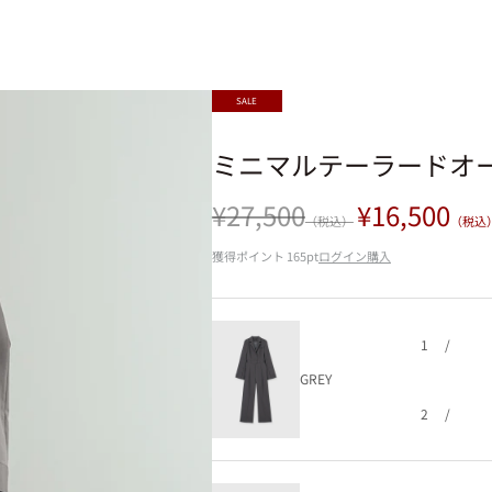
SALE
ミニマルテーラードオ
セール価格
通常価格
¥27,500
¥16,500
（税込）
（税込
獲得ポイント
165pt
ログイン購入
1
/
GREY
2
/