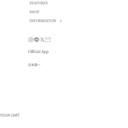
FEATURES
SHOP
INFORMATION
News
Size guide
FAQ
Official App
Contact
日本語
Privacy policy
会員プログラム
利用規約
特定商取引法
採用情報
会社概要
YOUR CART