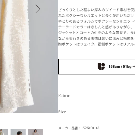
ざっくりとした程よい厚みのツイード素材を使
れたボクシーなシルエットと長く愛用いただけ
ゆとりのあるフォルムでボクシーなシルエット
テーラードカラーはきちんと感がありながら、
ジャケットとコートの中間のような感覚で、長
ながら奥行きのある表情は装いに深みと格調を
胸ポケットはフェイク、裾側ポケットはリアル
158cm / 51kg
Fabric
Size
メーカー品番：1526101113