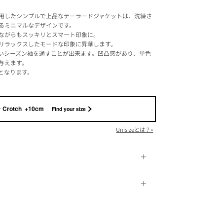
用したシンプルで上品なテーラードジャケットは、洗練さ
るミニマルなデザインです。
ながらもスッキリとスマート印象に。
リラックスしたモードな印象に昇華します。
いシーズン袖を通すことが出来ます。凹凸感があり、単色
与えます。
となります。
Crotch +10cm
Find your size
Unisizeとは？»