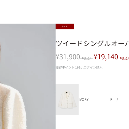
SALE
ツイードシングルオー
セール価格
通常価格
¥31,900
¥19,140
（税込）
（税込
獲得ポイント
191pt
ログイン購入
IVORY
F
/