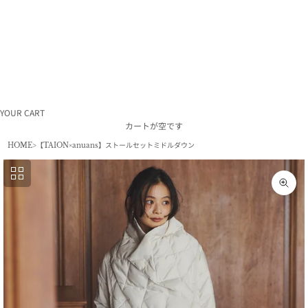
ラ
ム
利
用
規
約
特
定
商
取
引
YOUR CART
法
カートが空です
採
HOME
【TAION×anuans】ストールセットミドルダウン
用
情
報
会
ズー
社
概
要