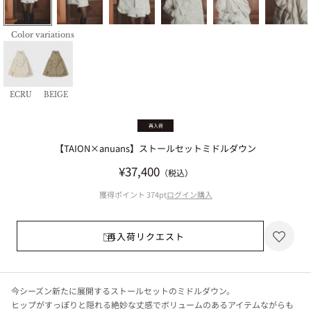
Color variations
ECRU
BEIGE
再入荷
【TAION×anuans】ストールセットミドルダウン
セール価格
¥37,400
（税込）
獲得ポイント
374pt
ログイン購入
再入荷リクエスト
今シーズン新たに展開するストールセットのミドルダウン。
ヒップがすっぽりと隠れる絶妙な丈感でボリュームのあるアイテムながらも