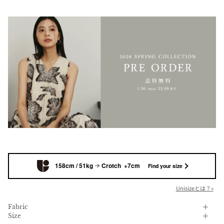
158cm / 51kg
Crotch +7cm
Find your size
Unisizeとは？»
Fabric
Size