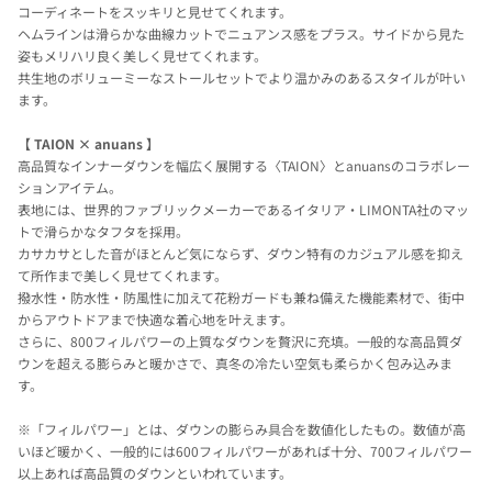
コーディネートをスッキリと見せてくれます。
ヘムラインは滑らかな曲線カットでニュアンス感をプラス。サイドから見た
姿もメリハリ良く美しく見せてくれます。
共生地のボリューミーなストールセットでより温かみのあるスタイルが叶い
ます。
【 TAION × anuans 】
高品質なインナーダウンを幅広く展開する〈TAION〉とanuansのコラボレー
ションアイテム。
表地には、世界的ファブリックメーカーであるイタリア・LIMONTA社のマッ
トで滑らかなタフタを採用。
カサカサとした音がほとんど気にならず、ダウン特有のカジュアル感を抑え
て所作まで美しく見せてくれます。
撥水性・防水性・防風性に加えて花粉ガードも兼ね備えた機能素材で、街中
からアウトドアまで快適な着心地を叶えます。
さらに、800フィルパワーの上質なダウンを贅沢に充填。一般的な高品質ダ
ウンを超える膨らみと暖かさで、真冬の冷たい空気も柔らかく包み込みま
す。
※「フィルパワー」とは、ダウンの膨らみ具合を数値化したもの。数値が高
いほど暖かく、一般的には600フィルパワーがあれば十分、700フィルパワー
以上あれば高品質のダウンといわれています。