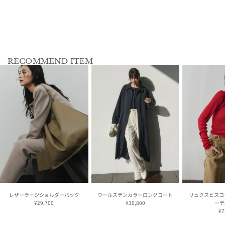
RECOMMEND ITEM
レザーラージショルダーバッグ
ウールステンカラーロングコート
リュクスビスコ
¥29,700
¥30,800
ーデ
¥7