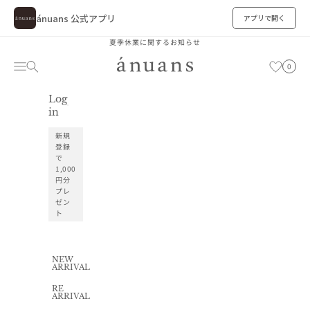
ánuans 公式アプリ
アプリで開く
コンテンツへスキップ
夏季休業に関するお知らせ
ánuans
カート
メニュー
検索
お気に入り
0
Log
お気に入り
in
新規
登録
で
1,000
円分
プレ
ゼン
ト
NEW
ARRIVAL
RE
ARRIVAL