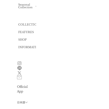
Knit
Knit
one-
Seasonal
ALL
piece
Collection
Inner
Bag
Cut
Swimwear
one-
piece
Gift
wrapping
Yukata
COLLECTION
Dress
FEATURES
All
in
one
SHOP
INFORMATION
News
Size
guide
FAQ
Contact
Official
Privacy
policy
App
会
員
日本語
プ
ロ
グ