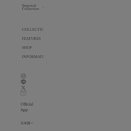
Knit
Knit
one-
Seasonal
ALL
piece
Collection
Inner
Bag
Cut
Swimwear
one-
piece
Gift
wrapping
Yukata
COLLECTION
Dress
FEATURES
All
in
one
SHOP
INFORMATION
News
Size
guide
FAQ
Contact
Official
Privacy
policy
App
会
員
日本語
プ
ロ
グ