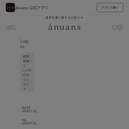
ánuans 公式アプリ
アプリで開く
コンテンツへスキップ
夏季休業に関するお知らせ
ánuans
カート
メニュー
検索
お気に入り
0
Log
お気に入り
in
新規
登録
で
1,000
円分
プレ
ゼン
ト
NEW
ARRIVAL
RE
ARRIVAL