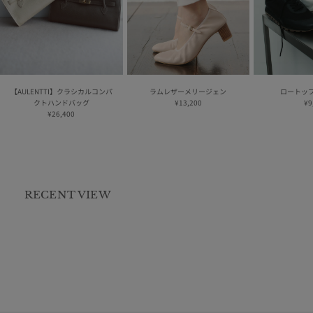
【AULENTTI】クラシカルコンパ
ラムレザーメリージェン
ロートッ
クトハンドバッグ
¥13,200
¥9
¥26,400
RECENT VIEW