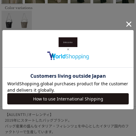
Color variations
BLACK
TAUPE
【AULENTTI】ベルトディテールバケットバッグ
セール価格
¥25,300
（税込）
獲得ポイント
253pt
ログイン購入
カートに入れる
【AULENTTI /オーレンティ】
2019年にスタートしたバッグブランド。
バッグ産業の盛んなイタリア・フィレンツェを中心としたイタリア国内のフ
ァクトリーで生産しています。