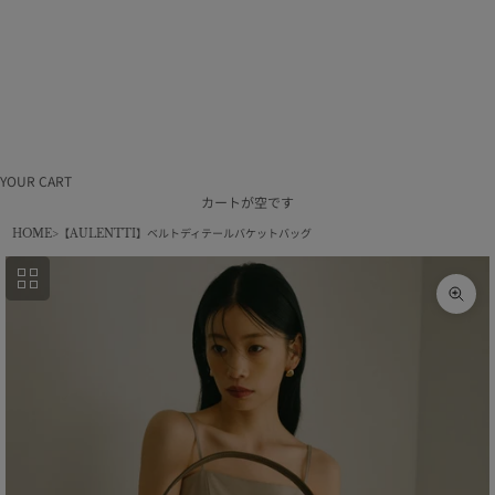
ラ
ム
利
用
規
約
特
定
商
取
引
YOUR CART
法
カートが空です
採
HOME
【AULENTTI】ベルトディテールバケットバッグ
用
情
報
会
ズー
社
概
要