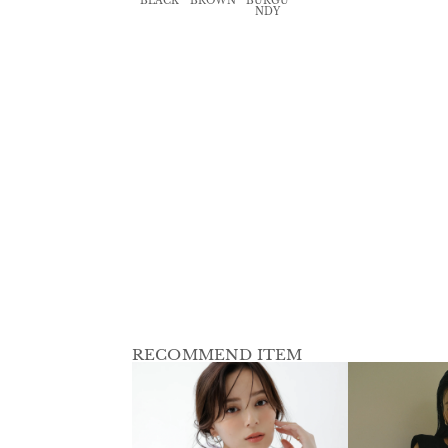
BLACK
BROWN
BURGU
NDY
RECOMMEND ITEM