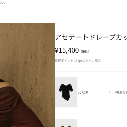
プス
アセテートドレープカ
セール価格
¥15,400
（税込）
獲得ポイント
154pt
ログイン購入
BLACK
F
/
在庫な