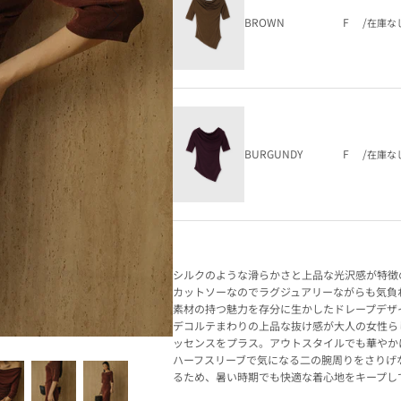
BROWN
F
/
在庫な
BURGUNDY
F
/
在庫な
シルクのような滑らかさと上品な光沢感が特徴
カットソーなのでラグジュアリーながらも気負
素材の持つ魅力を存分に生かしたドレープデザ
デコルテまわりの上品な抜け感が大人の女性ら
ッセンスをプラス。アウトスタイルでも華やか
ハーフスリーブで気になる二の腕周りをさりげ
るため、暑い時期でも快適な着心地をキープし