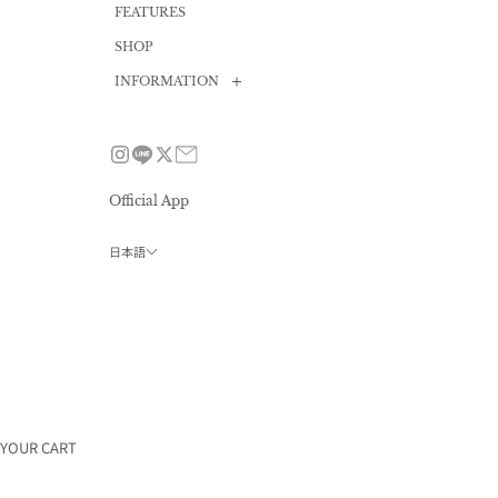
FEATURES
SHOP
INFORMATION
News
Size guide
FAQ
Official App
Contact
日本語
Privacy policy
会員プログラム
利用規約
特定商取引法
採用情報
会社概要
YOUR CART