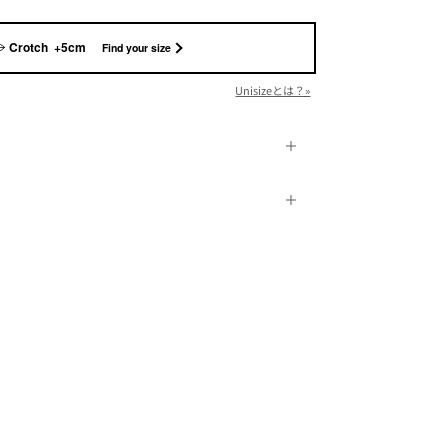
Crotch +5cm
Find your size
Unisizeとは？»