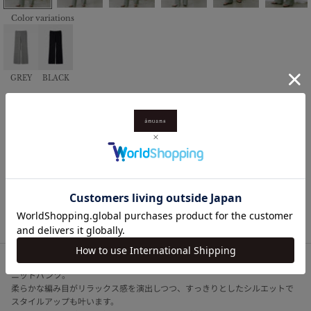
Color variations
GREY
BLACK
リラックスニットパンツ
セール価格
¥13,200
（税込）
獲得ポイント
132pt
ログイン購入
再入荷リクエスト
夏の暑い時期でも清涼感があり、さらりと着れるコットン混の糸を使用した
ニットパンツ。
柔らかな編み目がリラックス感を演出しつつ、すっきりとしたシルエットで
スタイルアップも叶います。