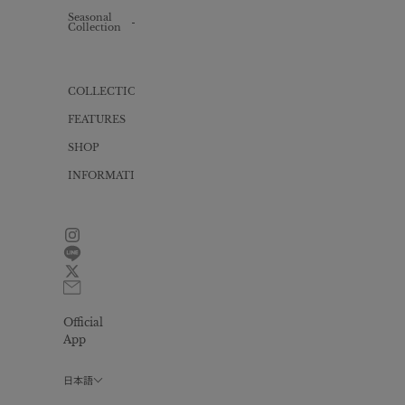
Knit
Knit
one-
Seasonal
ALL
piece
Collection
Inner
Bag
Cut
Swimwear
one-
piece
Gift
wrapping
Yukata
COLLECTION
Dress
FEATURES
All
in
one
SHOP
INFORMATION
News
Size
guide
FAQ
Contact
Official
Privacy
policy
App
会
員
日本語
プ
ロ
グ