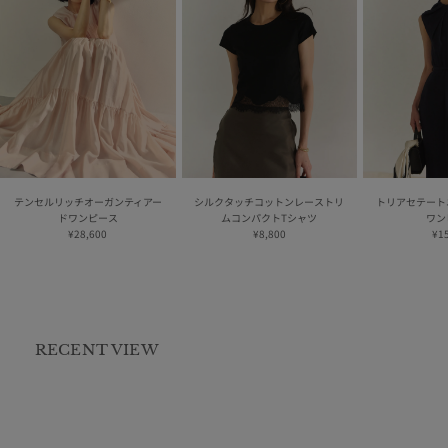
テンセルリッチオーガンティアー
シルクタッチコットンレーストリ
トリアセテート
ドワンピース
ムコンパクトTシャツ
ワン
¥28,600
¥8,800
¥1
RECENT VIEW