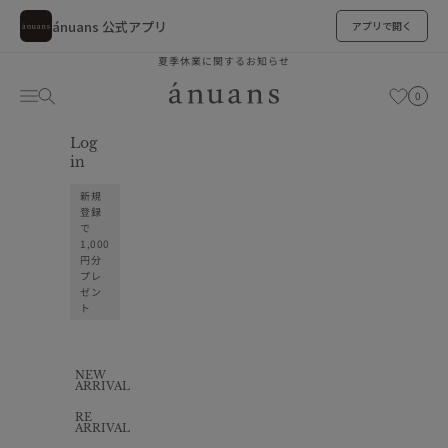
ánuans 公式アプリ
アプリで開く
コンテンツへスキップ
夏季休業に関するお知らせ
ánuans
カート
メニュー
検索
お気に入り
0
Log
お気に入り
in
新規
登録
で
1,000
円分
プレ
ゼン
ト
NEW
ARRIVAL
RE
ARRIVAL