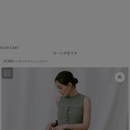
ラ
ム
利
用
規
約
特
定
商
取
引
YOUR CART
法
カートが空です
採
HOME
リラックスニットパンツ
用
情
報
会
ズー
社
概
要