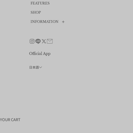
FEATURES
SHOP
INFORMATION
News
Size guide
FAQ
Official App
Contact
日本語
Privacy policy
会員プログラム
利用規約
特定商取引法
採用情報
会社概要
YOUR CART