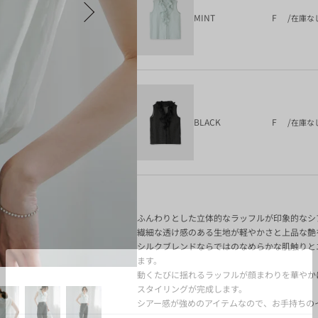
MINT
F
/
在庫な
BLACK
F
/
在庫な
ふんわりとした立体的なラッフルが印象的なシ
繊細な透け感のある生地が軽やかさと上品な艶
シルクブレンドならではのなめらかな肌触りと
ます。
動くたびに揺れるラッフルが顔まわりを華やか
スタイリングが完成します。
シアー感が強めのアイテムなので、お手持ちの