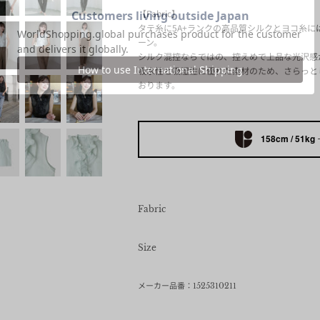
【Fabric】
タテ糸に5A+ランクの高品質シルクとヨコ糸
ーン。
シルク混控ならではの、控えめで上品な光沢感
吸水性と吸湿性に優れた素材のため、さらっと
おります。
158cm / 51kg
Fabric
Size
メーカー品番：1525310211