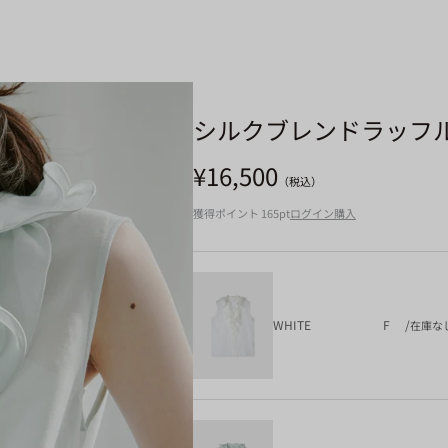
シルクブレンドラッフ
セール価格
¥16,500
（税込）
獲得ポイント
165pt
ログイン購入
WHITE
F
/
在庫な