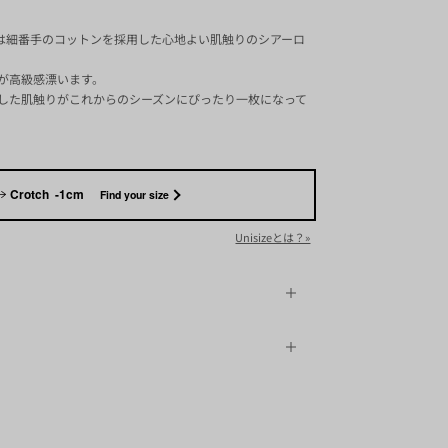
には細番手のコットンを採用した心地よい肌触りのシアーロ
が高級感漂います。
した肌触りがこれからのシーズンにぴったり一枚になって
Crotch -1cm
Find your size
Unisizeとは？»