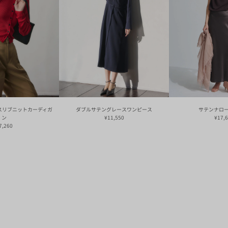
スリブニットカーディガ
ダブルサテングレースワンピース
サテンナロ
ン
¥11,550
¥17,
7,260