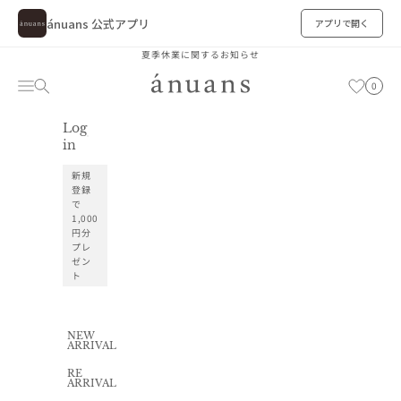
ánuans 公式アプリ
アプリで開く
コンテンツへスキップ
夏季休業に関するお知らせ
ánuans
カート
メニュー
検索
お気に入り
0
Log
お気に入り
in
新規
登録
で
1,000
円分
プレ
ゼン
ト
NEW
ARRIVAL
RE
ARRIVAL