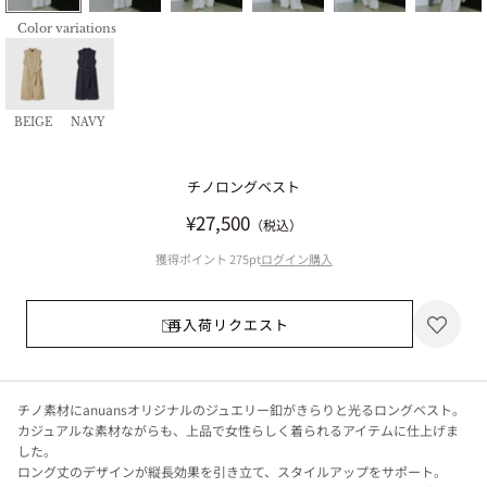
Color variations
BEIGE
NAVY
チノロングベスト
セール価格
¥27,500
（税込）
獲得ポイント
275pt
ログイン購入
再入荷リクエスト
チノ素材にanuansオリジナルのジュエリー釦がきらりと光るロングベスト。
カジュアルな素材ながらも、上品で女性らしく着られるアイテムに仕上げま
した。
ロング丈のデザインが縦長効果を引き立て、スタイルアップをサポート。