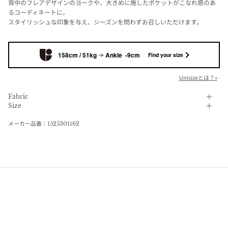
背中のフレアデザインのヨークや、大きめに施したポケットがこなれ感のあ
るコーディネートに。
スタイリッシュな印象を与え、シーズンを問わずお召しいただけます。
158cm / 51kg
Ankle -9cm
Find your size
Unisizeとは？»
Fabric
Size
メーカー品番：1525301162