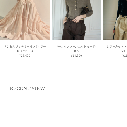
テンセルリッチオーガンティアー
ベーシックウールニットカーディ
シアーカットベ
ドワンピース
ガン
ント
¥28,600
¥14,300
¥1
RECENT VIEW