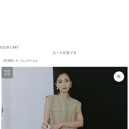
ラ
ム
利
用
規
約
特
定
商
取
引
YOUR CART
法
カートが空です
採
HOME
チノロングベスト
用
情
報
会
ズー
社
概
要