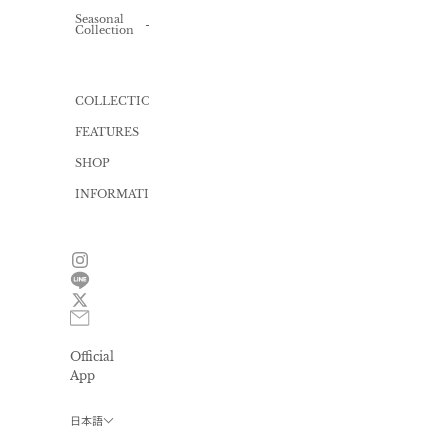
Knit
Knit
one-
Seasonal
ALL
piece
Collection
Inner
Bag
Cut
Swimwear
one-
piece
Gift
wrapping
Yukata
COLLECTION
Dress
FEATURES
All
in
one
SHOP
INFORMATION
News
Size
guide
FAQ
Contact
Official
Privacy
policy
App
会
員
日本語
プ
ロ
グ