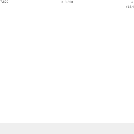
7,820
¥13,860
ス
¥15,