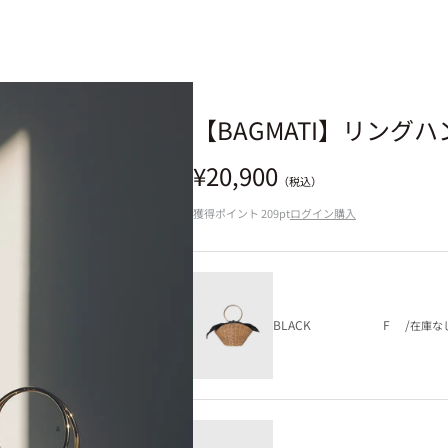
【BAGMATI】リング
セール価格
¥20,900
（税込）
獲得ポイント
209pt
ログイン購入
BLACK
F
/
在庫な