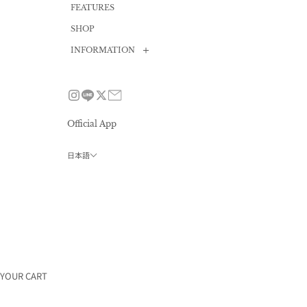
FEATURES
SHOP
INFORMATION
News
Size guide
FAQ
Official App
Contact
日本語
Privacy policy
会員プログラム
利用規約
特定商取引法
採用情報
会社概要
YOUR CART