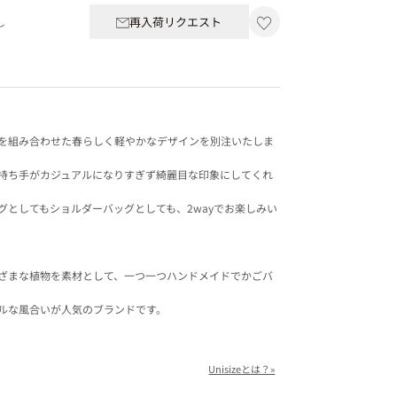
再入荷リクエスト
し
を組み合わせた春らしく軽やかなデザインを別注いたしま
持ち手がカジュアルになりすぎず綺麗目な印象にしてくれ
としてもショルダーバッグとしても、2wayでお楽しみい
ざまな植物を素材として、一つ一つハンドメイドでかごバ
ルな風合いが人気のブランドです。
Unisizeとは？»