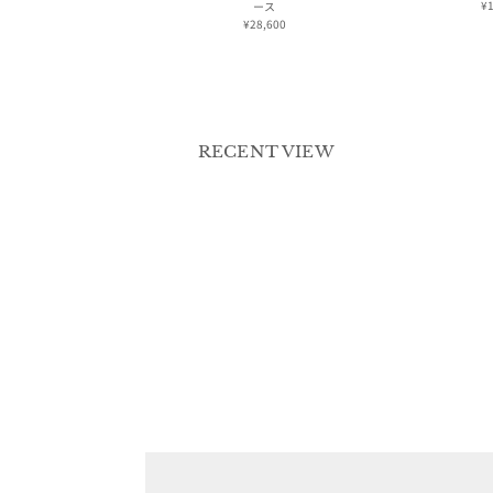
¥1
ース
¥28,600
RECENT VIEW