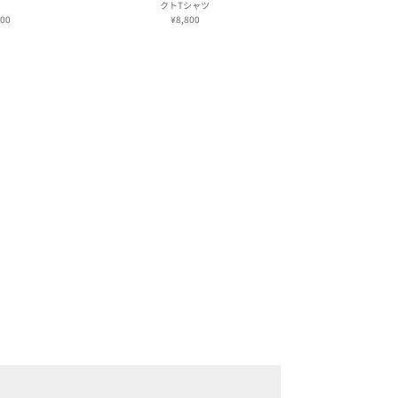
クトTシャツ
400
¥8,800