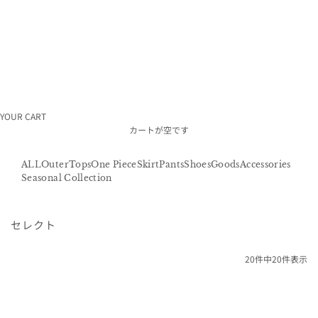
ラ
ム
利
用
規
約
特
定
商
取
引
YOUR CART
法
カートが空です
採
用
情
ALL
Outer
Tops
One Piece
Skirt
Pants
Shoes
Goods
Accessories
報
Seasonal Collection
会
社
概
要
セレクト
20件中20件表示
Sold out
Sold out