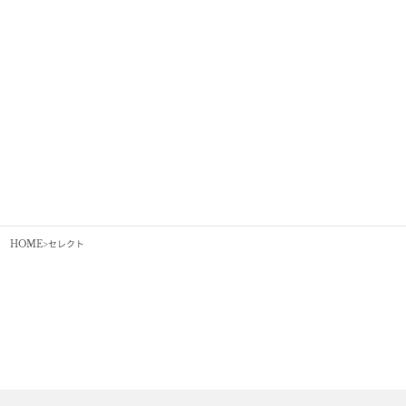
COLOR
COLOR
BEIGE
BLACK
ECRU
【LIMAIA】ラフィアトートバッグ
【ZANCHETTI】HANDLE ZETA SHOPPER
セール価格
¥31,900
セール価格
¥166,100
HOME
セレクト