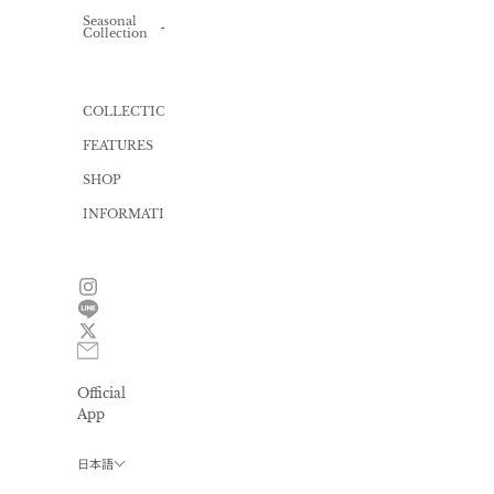
Knit
Knit
one-
Seasonal
ALL
piece
Collection
Inner
Bag
Cut
Swimwear
one-
piece
Gift
wrapping
Yukata
COLLECTION
Dress
FEATURES
All
in
one
SHOP
INFORMATION
News
Size
guide
FAQ
Contact
Official
Privacy
policy
App
会
員
日本語
プ
ロ
グ