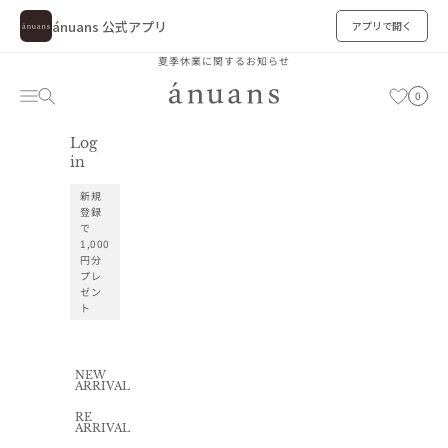
ánuans 公式アプリ
アプリで開く
コンテンツへスキップ
夏季休業に関するお知らせ
ánuans
カート
メニュー
検索
お気に入り
0
Log
お気に入り
in
新規
登録
で
1,000
円分
プレ
ゼン
ト
NEW
ARRIVAL
RE
ARRIVAL